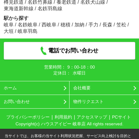
樽見鉄道
/
名鉄竹鼻線
/
養老鉄道
/
名鉄犬山線
/
東海道新幹線
/
名鉄羽島線
駅から探す
岐阜
/
名鉄岐阜
/
西岐阜
/
穂積
/
加納
/
手力
/
長森
/
笠松
/
大垣
/
岐阜羽島
電話でお問い合わせ
営業時間：
9：00‐18：00
定休日：
水曜日
ホーム
会社概要
お問い合わせ
物件リクエスト
プライバシーポリシー
利用規約
アクセスマップ
PCサイト
Copyright(c) ハウスアイビー 岐阜店 All rights reserved.
当サイトでは、お客様の当サイト利用状況把握、サービス向上検討を目的と