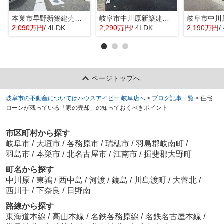
本巣市早野新築建売限定1邸！モレラ岐阜まで徒歩5分！お買い物便利♪最寄りの駅まで徒歩8分です♪
岐阜市中川原新築建売全4棟！お車並列3台可能！長良東小学校区！広めのインナーバルコニー！
2,090万円
/ 4LDK
2,290万円
/ 4LDK
2,190万円
/
ページトップへ
岐阜市の不動産についてはハウスアイビー 岐阜店へ
>
ブログ記事一覧
>
住宅
ローンが残っている「家の売却」の知っておくべきポイント
市区町村から探す
岐阜市
/
大垣市
/
各務原市
/
瑞穂市
/
羽島郡岐南町
/
羽島市
/
本巣市
/
北名古屋市
/
江南市
/
揖斐郡大野町
町名から探す
中川原
/
東鶉
/
西中島
/
河渡
/
鏡島
/
川島渡町
/
大菅北
/
西川手
/
下奈良
/
日野南
路線から探す
東海道本線
/
高山本線
/
名鉄各務原線
/
名鉄名古屋本線
/