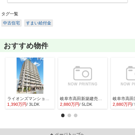
タグ一覧
中古住宅
すまい給付金
おすすめ物件
ライオンズマンション岐阜清本町！11階につき眺望日当り良好♪フルリノベーション済み！西岐阜駅19分！
岐阜市高田新築建売全2棟！お車並列3台可能！ご家族様に嬉しい5LDK！長期優良住宅！
1,390万円
/ 3LDK
2,880万円
/ 5LDK
2,880万円
/
ページトップへ