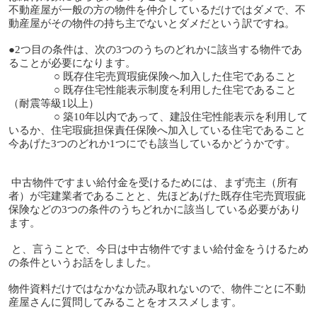
不動産屋が一般の方の物件を仲介しているだけではダメで、不
動産屋がその物件の持ち主でないとダメだという訳ですね。
●2つ目の条件は、次の3つのうちのどれかに該当する物件であ
ることが必要になります。
○ 既存住宅売買瑕疵保険へ加入した住宅であること
○ 既存住宅性能表示制度を利用した住宅であること
（耐震等級1以上）
○ 築10年以内であって、建設住宅性能表示を利用して
いるか、住宅瑕疵担保責任保険へ加入している住宅であること
今あげた3つのどれか1つにでも該当しているかどうかです。
中古物件ですまい給付金を受けるためには、まず売主（所有
者）が宅建業者であることと、先ほどあげた既存住宅売買瑕疵
保険などの3つの条件のうちどれかに該当している必要があり
ます。
と、言うことで、今日は中古物件ですまい給付金をうけるため
の条件というお話をしました。
物件資料だけではなかなか読み取れないので、物件ごとに不動
産屋さんに質問してみることをオススメします。