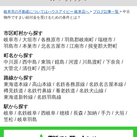
岐阜市の不動産についてはハウスアイビー 岐阜店へ
>
ブログ記事一覧
>
中古
物件ですまい給付金を受けるための条件とは？
市区町村から探す
岐阜市
/
大垣市
/
各務原市
/
羽島郡岐南町
/
瑞穂市
/
羽島市
/
本巣市
/
北名古屋市
/
江南市
/
揖斐郡大野町
町名から探す
中川原
/
西中島
/
東鶉
/
鏡島
/
河渡
/
川島渡町
/
下奈良
/
大菅北
/
清住町
/
西川手
路線から探す
東海道本線
/
高山本線
/
名鉄各務原線
/
名鉄名古屋本線
/
樽見鉄道
/
名鉄竹鼻線
/
養老鉄道
/
名鉄犬山線
/
東海道新幹線
/
名鉄羽島線
駅から探す
岐阜
/
名鉄岐阜
/
西岐阜
/
穂積
/
長森
/
加納
/
手力
/
大垣
/
笠松
/
岐阜羽島