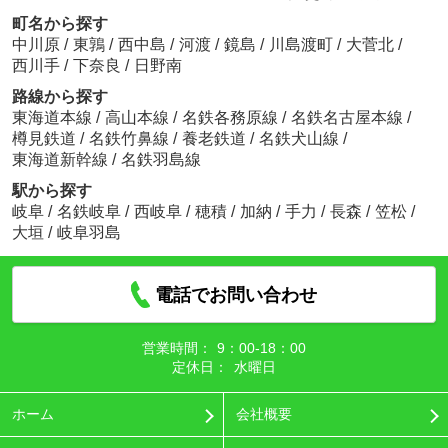
町名から探す
中川原
/
東鶉
/
西中島
/
河渡
/
鏡島
/
川島渡町
/
大菅北
/
西川手
/
下奈良
/
日野南
路線から探す
東海道本線
/
高山本線
/
名鉄各務原線
/
名鉄名古屋本線
/
樽見鉄道
/
名鉄竹鼻線
/
養老鉄道
/
名鉄犬山線
/
東海道新幹線
/
名鉄羽島線
駅から探す
岐阜
/
名鉄岐阜
/
西岐阜
/
穂積
/
加納
/
手力
/
長森
/
笠松
/
大垣
/
岐阜羽島
電話でお問い合わせ
営業時間：
9：00‐18：00
定休日：
水曜日
ホーム
会社概要