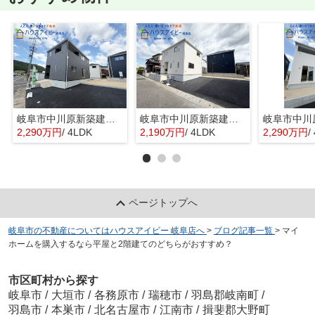
岐阜市中川原新築建売全4棟！お車並列3台可能！長良東小学校区！広めのインナーバルコニー！
岐阜市中川原新築建売全4棟！お車並列3台可能！長良東小学校区！広めのインナーバルコニー！
2,290万円
/ 4LDK
2,190万円
/ 4LDK
2,290万円
/
ページトップへ
岐阜市の不動産についてはハウスアイビー 岐阜店へ
>
ブログ記事一覧
>
マイ
ホームを購入するなら平屋と2階建てのどちらがおすすめ？
市区町村から探す
岐阜市
/
大垣市
/
各務原市
/
瑞穂市
/
羽島郡岐南町
/
羽島市
/
本巣市
/
北名古屋市
/
江南市
/
揖斐郡大野町