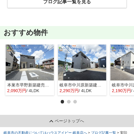
ブログ記事一覧を見る
おすすめ物件
本巣市早野新築建売限定1邸！モレラ岐阜まで徒歩5分！お買い物便利♪最寄りの駅まで徒歩8分です♪
岐阜市中川原新築建売全4棟！お車並列3台可能！長良東小学校区！広めのインナーバルコニー！
2,090万円
/ 4LDK
2,290万円
/ 4LDK
2,190万円
/
ページトップへ
岐阜市の不動産についてはハウスアイビー 岐阜店へ
>
ブログ記事一覧
>
実印