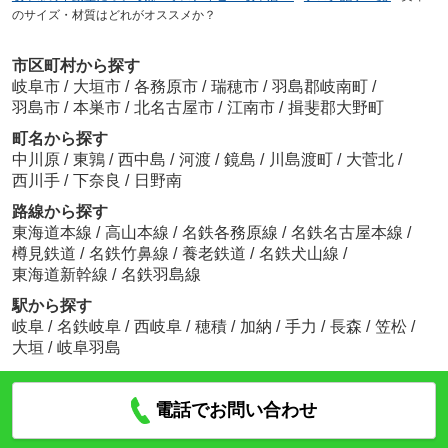
のサイズ・材質はどれがオススメか？
市区町村から探す
岐阜市
/
大垣市
/
各務原市
/
瑞穂市
/
羽島郡岐南町
/
羽島市
/
本巣市
/
北名古屋市
/
江南市
/
揖斐郡大野町
町名から探す
中川原
/
東鶉
/
西中島
/
河渡
/
鏡島
/
川島渡町
/
大菅北
/
西川手
/
下奈良
/
日野南
路線から探す
東海道本線
/
高山本線
/
名鉄各務原線
/
名鉄名古屋本線
/
樽見鉄道
/
名鉄竹鼻線
/
養老鉄道
/
名鉄犬山線
/
東海道新幹線
/
名鉄羽島線
駅から探す
岐阜
/
名鉄岐阜
/
西岐阜
/
穂積
/
加納
/
手力
/
長森
/
笠松
/
大垣
/
岐阜羽島
電話でお問い合わせ