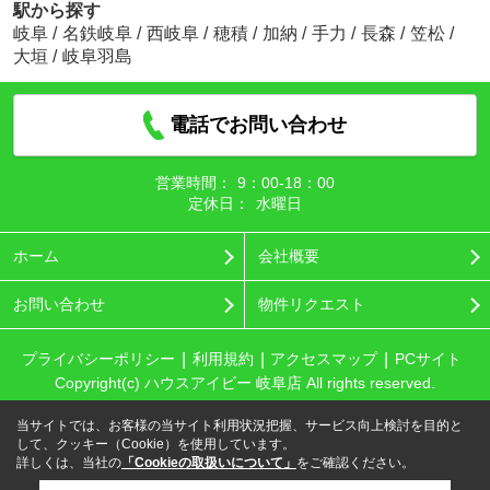
駅から探す
岐阜
/
名鉄岐阜
/
西岐阜
/
穂積
/
加納
/
手力
/
長森
/
笠松
/
大垣
/
岐阜羽島
電話でお問い合わせ
営業時間：
9：00‐18：00
定休日：
水曜日
ホーム
会社概要
お問い合わせ
物件リクエスト
プライバシーポリシー
利用規約
アクセスマップ
PCサイト
Copyright(c) ハウスアイビー 岐阜店 All rights reserved.
当サイトでは、お客様の当サイト利用状況把握、サービス向上検討を目的と
して、クッキー（Cookie）を使用しています。
詳しくは、当社の
「Cookieの取扱いについて」
をご確認ください。