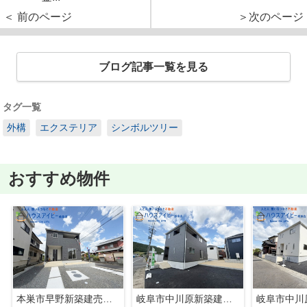
＜ 前のページ
＞次のページ
ブログ記事一覧を見る
タグ一覧
外構
エクステリア
シンボルツリー
おすすめ物件
本巣市早野新築建売限定1邸！モレラ岐阜まで徒歩5分！お買い物便利♪最寄りの駅まで徒歩8分です♪
岐阜市中川原新築建売全4棟！お車並列3台可能！長良東小学校区！広めのインナーバルコニー！