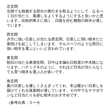
北玄関
北側でも植栽する部分の奥行きを取るようにして、なるべ
く日が当たり、風通しをよくするようにすると良いかと思
います。比較的寒さに強く、日陰を好む種類の樹木が適し
ています。
西玄関
夕方に強い日差しが当たる西玄関。日差しに弱い樹木だと
葉焼けを起こしてしまいます。サルスベリのような西日に
強い樹木を選ぶといいと言われています。
東玄関
朝日の当たる東側玄関。日中は木漏れ日程度の半木陰にな
ります。ハナミズキのように、それほど日光が当たらなく
ても育つ樹木を選ぶ人が多いです。
南玄関
夏の日差しを優しくさえぎってくれ、冬は暖かい日差しを
届けてくれる落葉樹が適しています。その中でもヤマボウ
シなど日当たりを好む樹木がおすすめです。
（参考出典：スーモ　