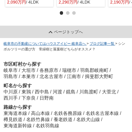
2,090万円
/ 4LDK
2,290万円
/ 4LDK
2,190万円
/
ページトップへ
岐阜市の不動産についてはハウスアイビー 岐阜店へ
>
ブログ記事一覧
>
シン
ボルツリーの選び方 常緑樹と落葉樹どちらがオススメ？
市区町村から探す
岐阜市
/
大垣市
/
各務原市
/
瑞穂市
/
羽島郡岐南町
/
羽島市
/
本巣市
/
北名古屋市
/
江南市
/
揖斐郡大野町
町名から探す
中川原
/
東鶉
/
西中島
/
河渡
/
鏡島
/
川島渡町
/
大菅北
/
西川手
/
下奈良
/
日野南
路線から探す
東海道本線
/
高山本線
/
名鉄各務原線
/
名鉄名古屋本線
/
樽見鉄道
/
名鉄竹鼻線
/
養老鉄道
/
名鉄犬山線
/
東海道新幹線
/
名鉄羽島線