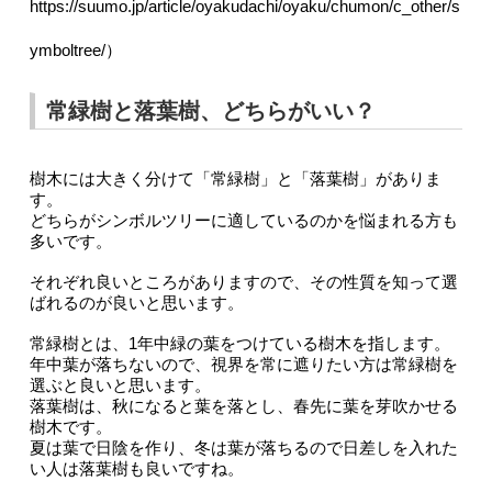
https://suumo.jp/article/oyakudachi/oyaku/chumon/c_other/s
ymboltree/）
常緑樹と落葉樹、どちらがいい？
樹木には大きく分けて「常緑樹」と「落葉樹」がありま
す。
どちらがシンボルツリーに適しているのかを悩まれる方も
多いです。
それぞれ良いところがありますので、その性質を知って選
ばれるのが良いと思います。
常緑樹とは、1年中緑の葉をつけている樹木を指します。
年中葉が落ちないので、視界を常に遮りたい方は常緑樹を
選ぶと良いと思います。
落葉樹は、秋になると葉を落とし、春先に葉を芽吹かせる
樹木です。
夏は葉で日陰を作り、冬は葉が落ちるので日差しを入れた
い人は落葉樹も良いですね。